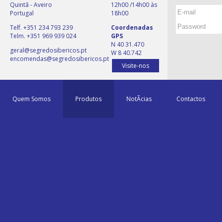
Quintã - Aveiro
12h00 /14h00 às
Portugal
18h00
Telf. +351 234 793 239
Coordenadas
Telm. +351 969 939 024
GPS
N 40 31.470
geral@segredosibericos.pt
W 8 40.742
encomendas@segredosibericos.pt
Visite-nos
Quem Somos
Produtos
NotÃ­cias
Contactos