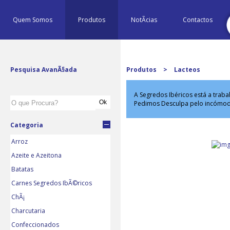
Quem Somos
Produtos
NotÃ­cias
Contactos
Pesquisa AvanÃ§ada
Produtos
>
Lacteos
A Segredos Ibéricos está a trab
Pedimos Desculpa pelo incómo
Categoria
Arroz
Azeite e Azeitona
Batatas
Carnes Segredos IbÃ©ricos
ChÃ¡
Charcutaria
Confeccionados