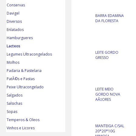
Conservas
Davigel
BARRA EDAMINA
DA FLORESTA
Diversos
Enlatados
Hamburgueres
Lacteos
LEITE GORDO
Legumes Ultracongelados
GRESSO
Molhos
Padaria & Pastelaria
PatÃ©s e Pastas
Peixe Ultracongelado
LEITE MEIO
GORDO NOVA
Salgados
AÃ‡ORES
Salsichas
Sopas
Temperos & Oleos
MANTEIGA C/SAL
Vinhos e Licores
20*20*10G