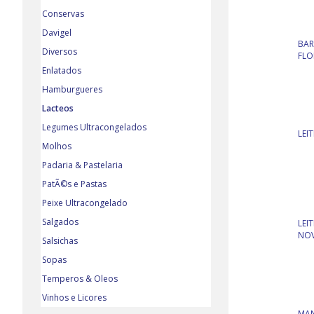
Conservas
Davigel
BAR
Diversos
FLO
Enlatados
Hamburgueres
Lacteos
Legumes Ultracongelados
LEI
Molhos
Padaria & Pastelaria
PatÃ©s e Pastas
Peixe Ultracongelado
Salgados
LEI
NOV
Salsichas
Sopas
Temperos & Oleos
Vinhos e Licores
MAN