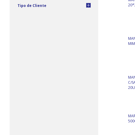
20*
Tipo de Cliente
MAN
MIM
MAN
C/S
20U
MAR
500