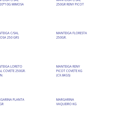
20*10G MIMOSA
250GR RENY PICOT
TEIGA C/SAL
MANTEIGA FLORESTA
OSA 250 GRS
250GR.
TEIGA LORETO
MANTEIGA RENY
AL COVETE 250GR.
PICOT COVETE KG
N.
(CX.6KGS)
GARINA PLANTA
MARGARINA
GR
VAQUEIRO KG