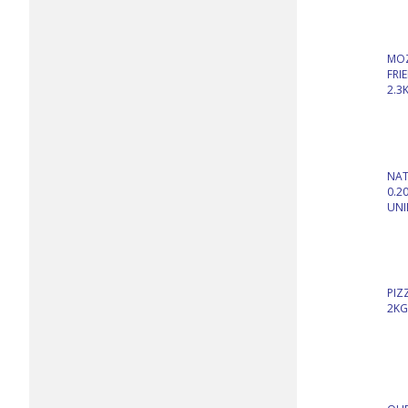
MO
FRI
2.3
NAT
0.2
UNI
PIZ
2KG