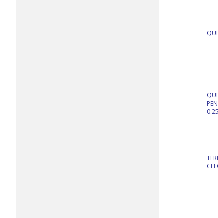
QUE
QUE
PEN
0.2
TER
CEL