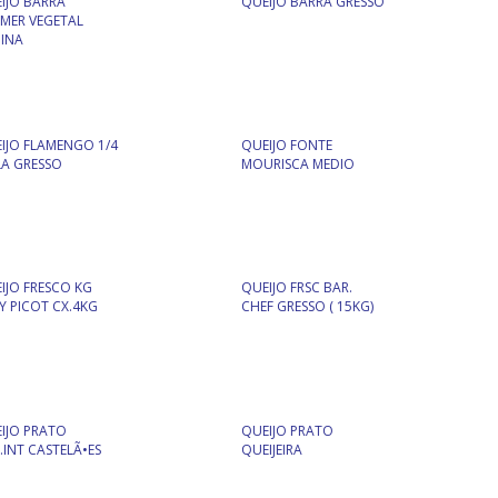
IJO BARRA
QUEIJO BARRA GRESSO
MER VEGETAL
INA
IJO FLAMENGO 1/4
QUEIJO FONTE
A GRESSO
MOURISCA MEDIO
IJO FRESCO KG
QUEIJO FRSC BAR.
Y PICOT CX.4KG
CHEF GRESSO ( 15KG)
IJO PRATO
QUEIJO PRATO
.INT CASTELÃ•ES
QUEIJEIRA