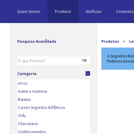
Quem Somos
Produtos
NotÃ­cias
Contactos
Pesquisa AvanÃ§ada
Produtos
>
La
A Segredos Ibér
Pedimos Descu
Categoria
Arroz
Azeite e Azeitona
Batatas
Carnes Segredos IbÃ©ricos
ChÃ¡
Charcutaria
Confeccionados