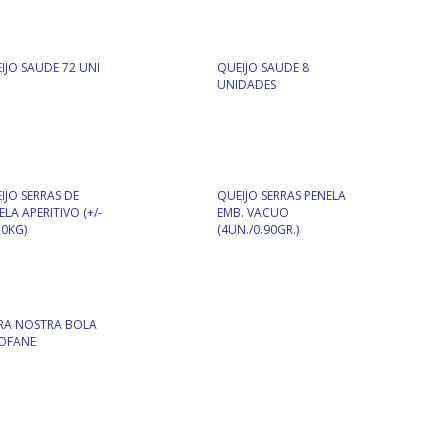
IJO SAUDE 72 UNI
QUEIJO SAUDE 8
UNIDADES
IJO SERRAS DE
QUEIJO SERRAS PENELA
ELA APERITIVO (+/-
EMB. VACUO
50KG)
(4UN./0.90GR.)
RA NOSTRA BOLA
OFANE