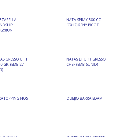
ZZARELLA
NATA SPRAY 500 CC
ENDSHIP
(CX12) RENY PICOT
KGx8UNI
AS GRESSO UHT
NATAS LT UHT GRESSO
00 GR. (EMB.27
CHEF (EMB.6UNID)
D)
ZATOPPING FIOS
QUEIJO BARRA EDAM