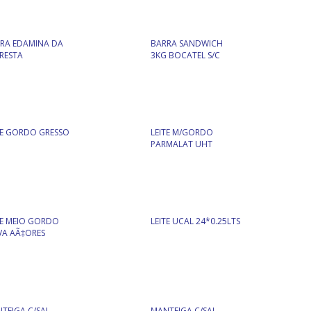
RA EDAMINA DA
BARRA SANDWICH
RESTA
3KG BOCATEL S/C
TE GORDO GRESSO
LEITE M/GORDO
PARMALAT UHT
TE MEIO GORDO
LEITE UCAL 24*0.25LTS
A AÃ‡ORES
TEIGA C/SAL
MANTEIGA C/SAL