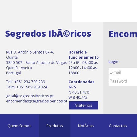
Segredos IbÃ©ricos
Encom
Rua D. António Santos 87-A,
Horário e
Quintã
funcionamento
Login
3840-507 - Santo António de Vagos
2ª a 6ª - 08h00 às
Quintã - Aveiro
12h00 /14h00 às
Portugal
18h00
Telf. +351 234 793 239
Coordenadas
Telm. +351 969 939 024
GPS
N 40 31.470
geral@segredosibericos.pt
W 8 40.742
encomendas@segredosibericos.pt
Visite-nos
Quem Somos
Produtos
NotÃ­cias
Contactos