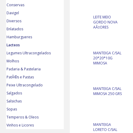
Conservas
Davigel
LEITE MEIO
Diversos
GORDO NOVA
AÃ‡ORES
Enlatados
Hamburgueres
Lacteos
MANTEIGA C/SAL
Legumes Ultracongelados
20*20*10G
Molhos
MIMOSA
Padaria & Pastelaria
PatÃ©s e Pastas
Peixe Ultracongelado
MANTEIGA C/SAL
Salgados
MIMOSA 250 GRS
Salsichas
Sopas
Temperos & Oleos
MANTEIGA
Vinhos e Licores
LORETO C/SAL