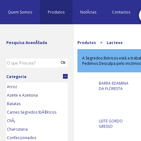
Quem Somos
Produtos
NotÃ­cias
Contactos
Pesquisa AvanÃ§ada
Produtos
>
Lacteos
A Segredos Ibéricos está a trab
Pedimos Desculpa pelo incómo
Categoria
BARRA EDAMINA
Arroz
DA FLORESTA
Azeite e Azeitona
Batatas
Carnes Segredos IbÃ©ricos
ChÃ¡
LEITE GORDO
GRESSO
Charcutaria
Confeccionados