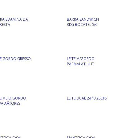
RA EDAMINA DA
BARRA SANDWICH
RESTA
3KG BOCATEL S/C
TE GORDO GRESSO
LEITE M/GORDO
PARMALAT UHT
TE MEIO GORDO
LEITE UCAL 24*0.25LTS
A AÃ‡ORES
TEIGA C/SAL
MANTEIGA C/SAL