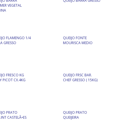
IJO BARRA
QUEIJO BARRA GRESSO
MER VEGETAL
INA
IJO FLAMENGO 1/4
QUEIJO FONTE
A GRESSO
MOURISCA MEDIO
IJO FRESCO KG
QUEIJO FRSC BAR.
Y PICOT CX.4KG
CHEF GRESSO ( 15KG)
IJO PRATO
QUEIJO PRATO
.INT CASTELÃ•ES
QUEIJEIRA