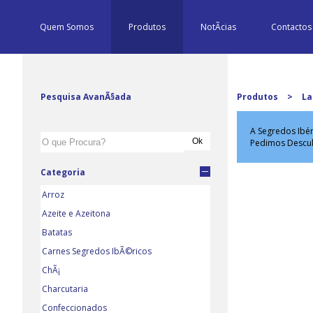
Quem Somos
Produtos
NotÃ­cias
Contactos
Pesquisa AvanÃ§ada
Produtos
>
La
A Segredos Ibér
Pedimos Descu
Categoria
Arroz
Azeite e Azeitona
Batatas
Carnes Segredos IbÃ©ricos
ChÃ¡
Charcutaria
Confeccionados