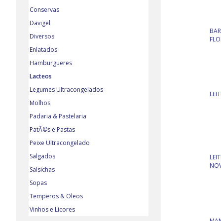
Conservas
Davigel
BAR
Diversos
FLO
Enlatados
Hamburgueres
Lacteos
Legumes Ultracongelados
LEI
Molhos
Padaria & Pastelaria
PatÃ©s e Pastas
Peixe Ultracongelado
Salgados
LEI
NOV
Salsichas
Sopas
Temperos & Oleos
Vinhos e Licores
MAN