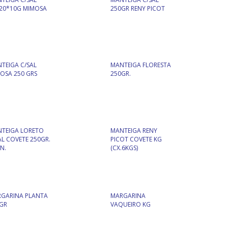
20*10G MIMOSA
250GR RENY PICOT
TEIGA C/SAL
MANTEIGA FLORESTA
OSA 250 GRS
250GR.
TEIGA LORETO
MANTEIGA RENY
AL COVETE 250GR.
PICOT COVETE KG
N.
(CX.6KGS)
GARINA PLANTA
MARGARINA
GR
VAQUEIRO KG