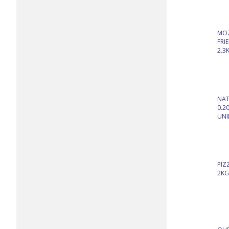
MO
FRI
2.3
NAT
0.2
UNI
PIZ
2KG