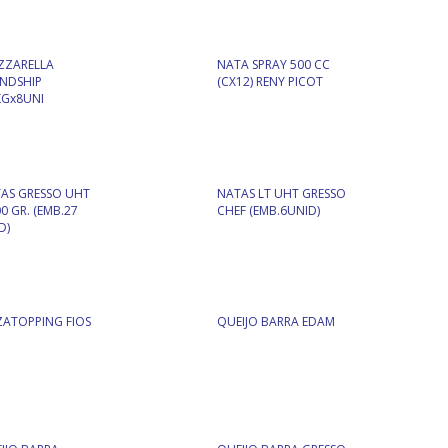
ZZARELLA
NATA SPRAY 500 CC
ENDSHIP
(CX12) RENY PICOT
KGx8UNI
AS GRESSO UHT
NATAS LT UHT GRESSO
00 GR. (EMB.27
CHEF (EMB.6UNID)
D)
ZATOPPING FIOS
QUEIJO BARRA EDAM