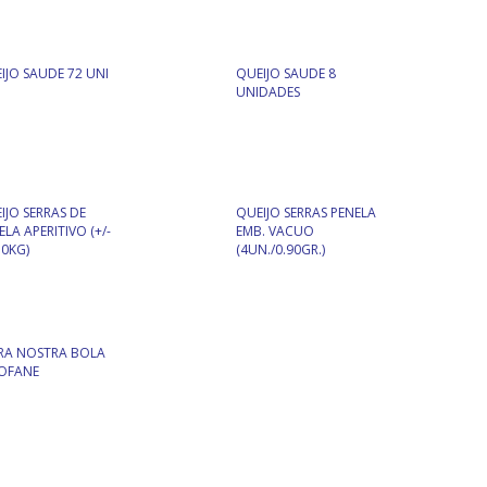
IJO SAUDE 72 UNI
QUEIJO SAUDE 8
UNIDADES
IJO SERRAS DE
QUEIJO SERRAS PENELA
ELA APERITIVO (+/-
EMB. VACUO
50KG)
(4UN./0.90GR.)
RA NOSTRA BOLA
OFANE