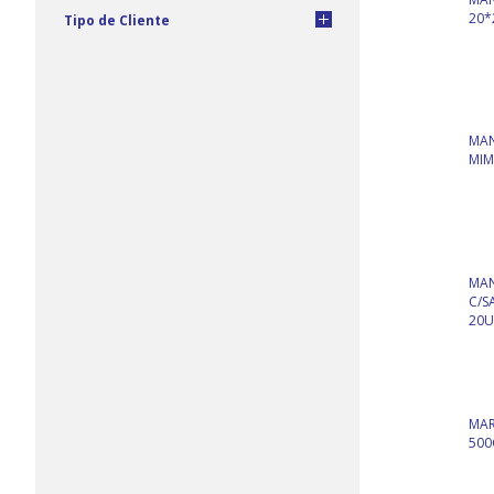
20*
Tipo de Cliente
MAN
MIM
MAN
C/S
20U
MAR
500