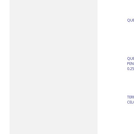
QUE
QUE
PEN
0.2
TER
CEL