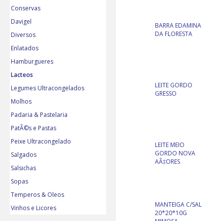
Conservas
Davigel
BARRA EDAMINA
DA FLORESTA
Diversos
Enlatados
Hamburgueres
Lacteos
LEITE GORDO
Legumes Ultracongelados
GRESSO
Molhos
Padaria & Pastelaria
PatÃ©s e Pastas
Peixe Ultracongelado
LEITE MEIO
GORDO NOVA
Salgados
AÃ‡ORES
Salsichas
Sopas
Temperos & Oleos
MANTEIGA C/SAL
Vinhos e Licores
20*20*10G