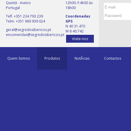
Quintã - Aveiro
12h00 /14h00 às
Portugal
18h00
Telf. +351 234 793 239
Coordenadas
Telm. +351 969 939 024
GPS
N 40 31.470
geral@segredosibericos.pt
W 8 40.742
encomendas@segredosibericos.pt
Visite-nos
Quem Somos
Produtos
NotÃ­cias
Contactos