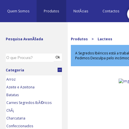
Quem Somos
Produtos
NotÃ­cias
Contactos
Pesquisa AvanÃ§ada
Produtos
>
Lacteos
A Segredos Ibéricos está a trab
Pedimos Desculpa pelo incómo
Categoria
Arroz
Azeite e Azeitona
Batatas
Carnes Segredos IbÃ©ricos
ChÃ¡
Charcutaria
Confeccionados