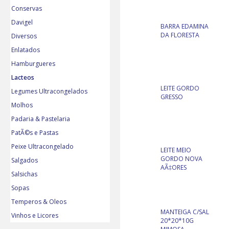
Conservas
Davigel
BARRA EDAMINA
DA FLORESTA
Diversos
Enlatados
Hamburgueres
Lacteos
LEITE GORDO
Legumes Ultracongelados
GRESSO
Molhos
Padaria & Pastelaria
PatÃ©s e Pastas
Peixe Ultracongelado
LEITE MEIO
GORDO NOVA
Salgados
AÃ‡ORES
Salsichas
Sopas
Temperos & Oleos
MANTEIGA C/SAL
Vinhos e Licores
20*20*10G