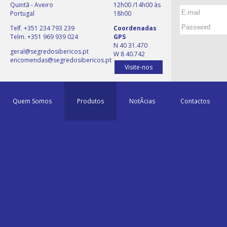
Quintã - Aveiro
12h00 /14h00 às
Portugal
18h00
Telf. +351 234 793 239
Coordenadas
Telm. +351 969 939 024
GPS
N 40 31.470
geral@segredosibericos.pt
W 8 40.742
encomendas@segredosibericos.pt
Visite-nos
Quem Somos
Produtos
NotÃ­cias
Contactos