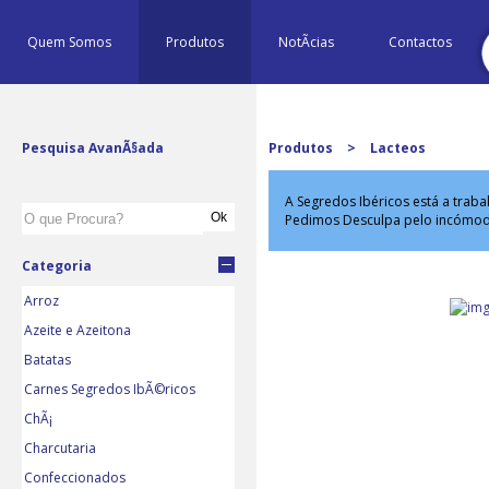
Quem Somos
Produtos
NotÃ­cias
Contactos
Pesquisa AvanÃ§ada
Produtos
>
Lacteos
A Segredos Ibéricos está a trab
Pedimos Desculpa pelo incómo
Categoria
Arroz
Azeite e Azeitona
Batatas
Carnes Segredos IbÃ©ricos
ChÃ¡
Charcutaria
Confeccionados