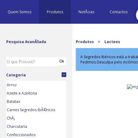
Quem Somos
Produtos
NotÃ­cias
Contactos
Pesquisa AvanÃ§ada
Produtos
>
Lacteos
A Segredos Ibéricos está a trab
Pedimos Desculpa pelo incómo
Categoria
Arroz
Azeite e Azeitona
Batatas
Carnes Segredos IbÃ©ricos
ChÃ¡
Charcutaria
Confeccionados