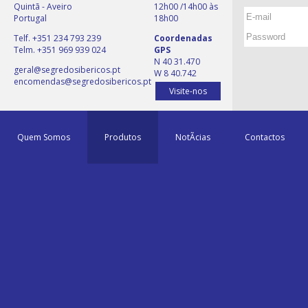
Quintã - Aveiro
12h00 /14h00 às
Portugal
18h00
Telf. +351 234 793 239
Coordenadas
Telm. +351 969 939 024
GPS
N 40 31.470
geral@segredosibericos.pt
W 8 40.742
encomendas@segredosibericos.pt
Visite-nos
Quem Somos
Produtos
NotÃ­cias
Contactos