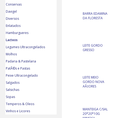
Conservas
Davigel
BARRA EDAMINA
DA FLORESTA
Diversos
Enlatados
Hamburgueres
Lacteos
LEITE GORDO
Legumes Ultracongelados
GRESSO
Molhos
Padaria & Pastelaria
PatÃ©s e Pastas
Peixe Ultracongelado
LEITE MEIO
GORDO NOVA
Salgados
AÃ‡ORES
Salsichas
Sopas
Temperos & Oleos
MANTEIGA C/SAL
Vinhos e Licores
20*20*10G