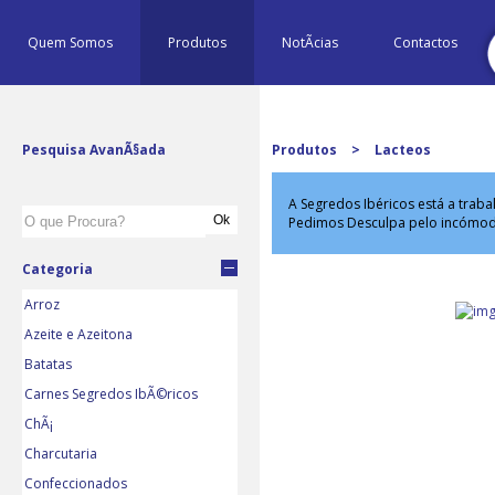
Quem Somos
Produtos
NotÃ­cias
Contactos
Pesquisa AvanÃ§ada
Produtos
>
Lacteos
A Segredos Ibéricos está a trab
Pedimos Desculpa pelo incómo
Categoria
Arroz
Azeite e Azeitona
Batatas
Carnes Segredos IbÃ©ricos
ChÃ¡
Charcutaria
Confeccionados