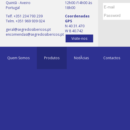
Quintã - Aveiro
12h00 /14h00 às
Portugal
18h00
Telf. +351 234 793 239
Coordenadas
Telm. +351 969 939 024
GPS
N 40 31.470
geral@segredosibericos.pt
W 8 40.742
encomendas@segredosibericos.pt
Visite-nos
Quem Somos
Produtos
NotÃ­cias
Contactos