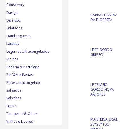
Conservas
Davigel
BARRA EDAMINA
DA FLORESTA
Diversos
Enlatados
Hamburgueres
Lacteos
LEITE GORDO
Legumes Ultracongelados
GRESSO
Molhos
Padaria & Pastelaria
PatÃ©s e Pastas
Peixe Ultracongelado
LEITE MEIO
GORDO NOVA
Salgados
AÃ‡ORES
Salsichas
Sopas
Temperos & Oleos
MANTEIGA C/SAL
Vinhos e Licores
20*20*10G