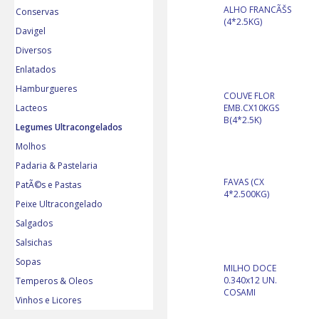
ALHO FRANCÃŠS
Conservas
(4*2.5KG)
Davigel
Diversos
Enlatados
Hamburgueres
COUVE FLOR
EMB.CX10KGS
Lacteos
B(4*2.5K)
Legumes Ultracongelados
Molhos
Padaria & Pastelaria
FAVAS (CX
PatÃ©s e Pastas
4*2.500KG)
Peixe Ultracongelado
Salgados
Salsichas
Sopas
MILHO DOCE
0.340x12 UN.
Temperos & Oleos
COSAMI
Vinhos e Licores