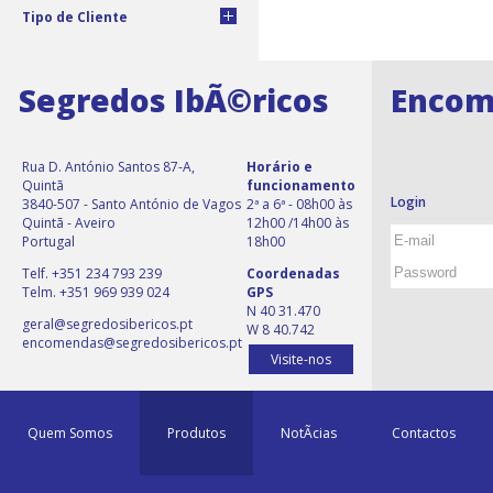
Tipo de Cliente
Segredos IbÃ©ricos
Encom
Rua D. António Santos 87-A,
Horário e
Quintã
funcionamento
Login
3840-507 - Santo António de Vagos
2ª a 6ª - 08h00 às
Quintã - Aveiro
12h00 /14h00 às
Portugal
18h00
Telf. +351 234 793 239
Coordenadas
Telm. +351 969 939 024
GPS
N 40 31.470
geral@segredosibericos.pt
W 8 40.742
encomendas@segredosibericos.pt
Visite-nos
Quem Somos
Produtos
NotÃ­cias
Contactos