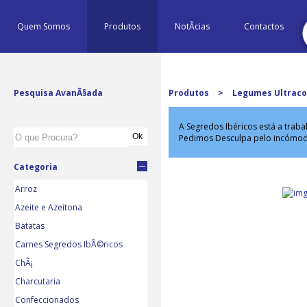
Quem Somos
Produtos
NotÃ­cias
Contactos
Pesquisa AvanÃ§ada
Produtos
>
Legumes Ultrac
A Segredos Ibéricos está a trab
Pedimos Desculpa pelo incómo
Categoria
Arroz
Azeite e Azeitona
Batatas
Carnes Segredos IbÃ©ricos
ChÃ¡
Charcutaria
Confeccionados